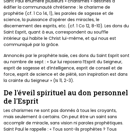
Saint Paul énumère plusieurs
« charismes » destinés à
édifier
la communauté chrétienne : le
charisme de
prophétie (cf. 1 Co
14, 1), les paroles de sagesse et
de
science, la puissance d’opérer
des miracles, le
discernement des
esprits, etc. (cf. 1 Co 12, 8-10). Les
dons du
Saint Esprit, quant à eux,
correspondent au souffle
intérieur
qui habite le Christ lui-même, et qui
nous est
communiqué par la grâce.
Annoncés par le prophète Isaïe, ces
dons du Saint Esprit sont
au nombre
de sept : « Sur lui reposera l’Esprit
du Seigneur,
esprit de sagesse et
d’intelligence, esprit de conseil et
de
force, esprit de science et de
piété, son inspiration est dans
la
crainte du Seigneur » (Is 11, 2-3).
De l'éveil spirituel au don personnel
de l'Esprit
Les charismes ne sont pas donnés à tous les croyants,
mais
seulement à certains. On peut être un saint sans
accomplir
de miracle, sans vision ni paroles prophétiques.
Saint Paul
le rappelle : « Tous sont-ils prophètes ? Tous