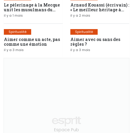
Le pèlerinage à la Mecque
Arnaud Kouassi (écrivain) :
unit les musulmans du
« Le meilleur héritage à
monde
laisser à ses enfants, c’est
il y a 1 mois
il y a 2 mois
une éducation spirituelle
solide »
Spiritualité
Spiritualité
Aimer comme un acte, pas
Aimer avec ou sans des
comme une émotion
règles ?
il y a 3 mois
il y a 3 mois
Espace Pub