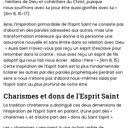
;
héritiers de Dieu et cohéritiers du Christ, puisque
nous
souffrons avec lui pour être aussi glorifiés avec lui »
(Rm
8, 16-17).
Ainsi, l’inspiration primordiale de l’Esprit Saint ne consiste
pas
d’abord en des paroles adressées aux autres, mais
une
transformation intérieure qui donne à la personne
une
assurance nouvelle et sans limite dans sa relation
avec Dieu
: « Aussi bien n’avez-vous pas reçu un esprit
d’esclave pour
retomber dans la crainte ; vous avez
reçu un esprit de fils
adoptif qui nous fait nous écrier :
Abba ! Père ! » (Rm 8, 15).
Cette inspiration de l’Esprit
Saint est la plus fondamentale.
Eclairer les autres par des
paroles prophétiques perdrait son
sens si nous n’étions
pas d’abord nous-mêmes saisis par
l’Esprit Saint au plus
profond de notre être.
Charismes et dons de l'Esprit Saint
La tradition chrétienne a distingué ces deux dimensions
de
l’inspiration de l’Esprit Saint en parlant, d’une part des
«
charismes », et d’autre part des « dons du Saint Esprit ».
Les « charismes » renvoient à une action visible de