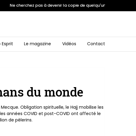
cherchez pas à devenir la copie de quelqu'un. Inspirez vous des m
 Esprit
Le magazine
Vidéos
Contact
lmans du monde
que. Obligation spirituelle, le Hajj mobilise les
i les années COVID et post-COVID ont affecté le
ion de pèlerins.