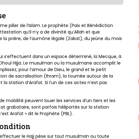
use
ième
pilier de l’Islam. Le prophète (Paix et Bénédiction
l’attestation
qu’il n’y a de divinité qu’Allah et que
 la prière, de l’aumône
légale (Zakat), du jeûne du mois
qui s’effectuent dans un espace déterminé,
la Mecque, à
 Dhoul Hijja. Le musulman ou la musulmane
accomplit le
mplissez, pour l’amour de Dieu, le grand et
le petit
ntion de sacralisation (Ihram), la tournée autour de
la
t la
station d’Arafat. Si l’un de ces actes n’est pas
é de mobilité peuvent louer les
services d’un tiers et les
tat grabataire, sont parfois héliportés
sur la station
 c’est Arafat » dit le Prophète (PBL).
condition
d’effectuer
le Hajj pèse sur tout musulman ou toute