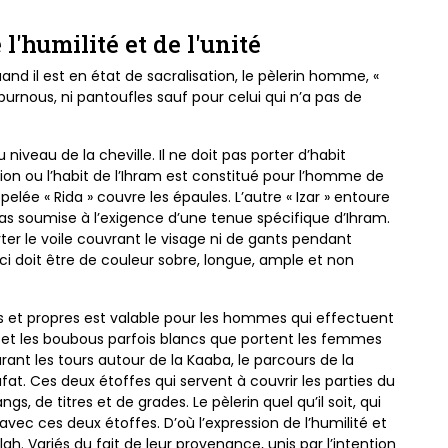
e l'humilité et de l'unité
Quand
il est en état de sacralisation, le pèlerin homme, «
i burnous,
ni pantoufles sauf pour celui qui n’a pas de
au
niveau de la cheville. Il ne doit pas porter d’habit
ion ou l’habit
de l’Ihram est constitué pour l’homme de
pelée « Rida »
couvre les épaules. L’autre « Izar » entoure
pas soumise à
l’exigence d’une tenue spécifique d’Ihram.
ter le voile
couvrant le visage ni de gants pendant
ci doit être de couleur
sobre, longue, ample et non
s et
propres est valable pour les hommes qui effectuent
 et les
boubous parfois blancs que portent les femmes
urant les
tours autour de la Kaaba, le parcours de la
rafat. Ces deux
étoffes qui servent à couvrir les parties du
angs, de titres
et de grades. Le pèlerin quel qu’il soit, qui
t avec ces deux
étoffes. D’où l’expression de l’humilité et
ah. Variés du fait
de leur provenance, unis par l’intention