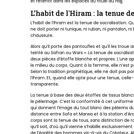
et
retentit dans les espaces du rituel du Hajj.
L’habit de l'Hiram : la tenue d
L’habit de l’Ihram est la tenue de sacralisation. 
ne
doit porter ni tunique, ni ruban, ni pantalon, n
chaussure.
Alors qu’il porte des pantoufles et qu’il les troue 
teinté
au Safran ou Wars ». La tenue de sacralisat
deux pièces
d’étoffe blanche et propres. L’une ap
le milieu
du corps. Quant à la femme, elle n’est 
Selon la
tradition prophétique, elle ne doit pas por
l’Ihram. Et, quand
elle opte pour une tenue, celle-
transparente.
La tenue à base des deux étoffes de tissus blanc
le
pèlerinage. C’est la conformité à cet uniforme
qui
donnent l’image du tout blanc des pèlerins d
distance
entre Safa et Marwa et à la station d’A
corps sont
la tenue de tous, sans distinction de r
qu’il soit,
d’où qu’il vienne s’habille exclusivemen
de l’égalité
des hommes vis-à-vis du Créateur, All