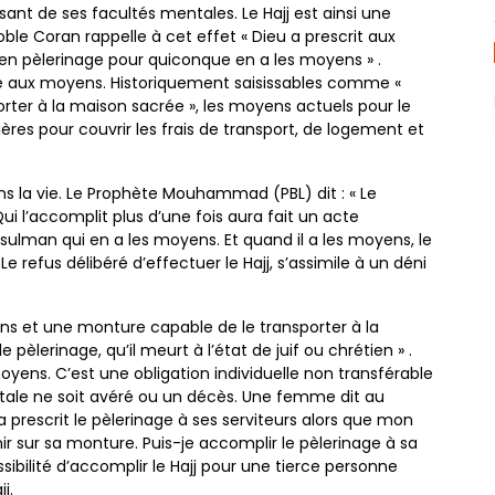
sant de ses facultés
mentales. Le Hajj est ainsi une
oble Coran rappelle à cet effet
« Dieu a prescrit aux
 en pèlerinage pour quiconque en a les
moyens » .
ée aux moyens. Historiquement saisissables comme «
rter à la
maison sacrée », les moyens actuels pour le
ières pour couvrir
les frais de transport, de logement et
s la vie.
Le Prophète Mouhammad (PBL) dit : « Le
Qui l’accomplit plus
d’une fois aura fait un acte
usulman qui en a les moyens. Et
quand il a les moyens, le
 Le refus délibéré d’effectuer le Hajj,
s’assimile à un déni
ons
et une monture capable de le transporter à la
le pèlerinage,
qu’il meurt à l’état de juif ou chrétien » .
moyens. C’est une
obligation individuelle non transférable
ale ne soit avéré ou
un décès. Une femme dit au
a prescrit le pèlerinage à ses
serviteurs alors que mon
r sur sa monture. Puis-je accomplir le
pèlerinage à sa
ossibilité d’accomplir le Hajj pour une tierce
personne
jj.