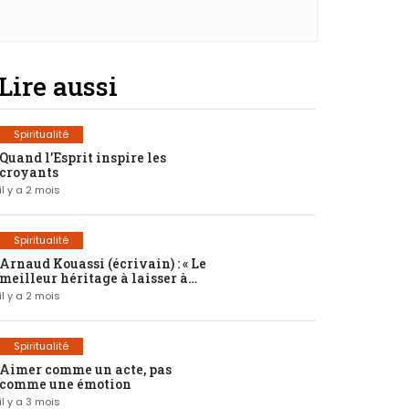
Lire aussi
Spiritualité
Quand l’Esprit inspire les
croyants
il y a 2 mois
Spiritualité
Arnaud Kouassi (écrivain) : « Le
meilleur héritage à laisser à
ses enfants, c’est une éducation
il y a 2 mois
spirituelle solide »
Spiritualité
Aimer comme un acte, pas
comme une émotion
il y a 3 mois