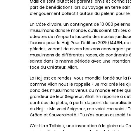
Mais ce sont plutôt les parents, amis et connais
part de
bénédictions lors du voyage en terre sai
d’engouement
collectif autour du pèlerin pour le
En Côte d’Ivoire, un contingent de 10 000 pèlerin
musulmans
dans le monde, qu’ils soient Chiites 
adeptes de
n’importe laquelle des écoles juridiqu
l’œuvre pour
le Hajj. Pour l’édition 2025/1446H, c
pèlerins, venant de
divers horizons convergent pa
musulmans de différentes races, de
continents é
sainte dans la même période avec une intentio
face du Créateur, Allah.
La Hajj est ce rendez-vous mondial fondé sur la F
comme
Allah nous le rappelle « Je n’ai créé les dj
donc des
musulmans venus du monde entier qui 
grandeur de
leur Seigneur, Allah. En réponse à cet
contrées du globe, à
partir du point de sacralisa
du Hajj :
« Me voici Seigneur, me voici, me voici !
T
Grâce et Souveraineté !
Tu n’as aucun associé ! »
C’est la « Talbia », une invocation à la gloire du 