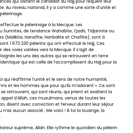
sances
qui visitent le candidat au Hajj pour requérir leur
nte. Au niveau
national, il y a comme une sorte d’unité et
 pèlerinage.
s
effectue le pèlerinage à la Mecque. Les
ou Sunnites, de
tendance Wahabite, Qadri, Tidjannite ou
es (Malikite,
Hanafite, Hanbalite et Chafiite), sont à
e sont 1 673 230
pèlerins qui ont effectué le Hajj. Ces
r des voies variées vers la
Mecque. Il s’agit de
loignés les uns des autres qui se retrouvent
en terre
n
identique qui est celle de l’accomplissent du Hajj pour
la
oi qui
réaffirme l’unité et le sens de notre humanité,
inns et les
hommes que pour qu’ils m’adorent ». Ce sont
se retrouvent,
qui sont réunis, qui prient et exaltent la
 appel d’Allah, ces
musulmans, venus de toutes les
tion, disent avec conviction
et ferveur durant leur séjour
u n’as aucun associé ; Me voici !
À toi la louange, la
.
Créateur
suprême, Allah. Elle rythme le quotidien du pèlerin