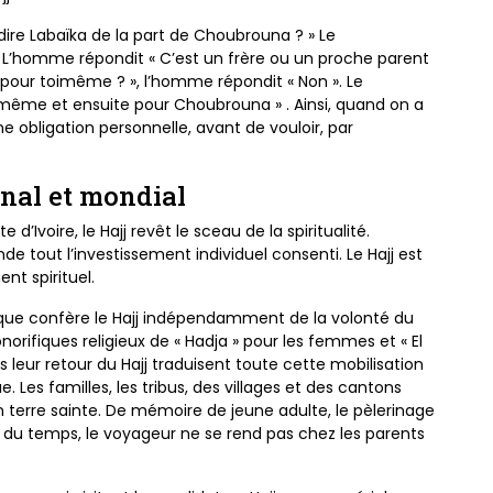
dire
Labaïka de la part de Choubrouna ? » Le
». L’homme
répondit « C’est un frère ou un proche parent
ge pour toimême
? », l’homme répondit « Non ». Le
i-même et ensuite
pour Choubrouna » . Ainsi, quand on a
ne obligation
personnelle, avant de vouloir, par
ional et mondial
ôte
d’Ivoire, le Hajj revêt le sceau de la spiritualité.
onde tout
l’investissement individuel consenti. Le Hajj est
t spirituel.
 que
confère le Hajj indépendamment de la volonté du
onorifiques
religieux de « Hadja » pour les femmes et « El
 leur retour du
Hajj traduisent toute cette mobilisation
 Les familles, les tribus,
des villages et des cantons
n terre sainte. De mémoire de
jeune adulte, le pèlerinage
rt du temps, le voyageur ne se rend
pas chez les parents