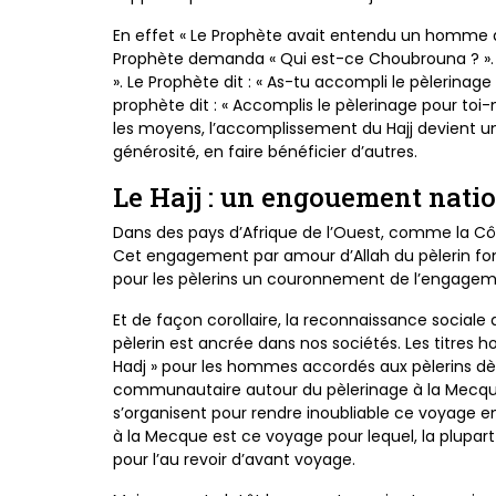
En effet « Le Prophète avait entendu un homme 
Prophète
demanda « Qui est-ce Choubrouna ? 
». Le
Prophète dit : « As-tu accompli le pèlerina
prophète dit :
« Accomplis le pèlerinage pour to
les moyens,
l’accomplissement du Hajj devient u
générosité, en faire
bénéficier d’autres.
Le Hajj : un engouement nat
Dans des pays d’Afrique de l’Ouest, comme la C
Cet
engagement par amour d’Allah du pèlerin f
pour les
pèlerins un couronnement de l’engagemen
Et de façon corollaire, la reconnaissance sociale
pèlerin
est ancrée dans nos sociétés. Les titres h
Hadj » pour
les hommes accordés aux pèlerins dès
communautaire
autour du pèlerinage à la Mecque.
s’organisent pour rendre
inoubliable ce voyage e
à la Mecque est ce voyage
pour lequel, la plupa
pour l’au revoir d’avant voyage.