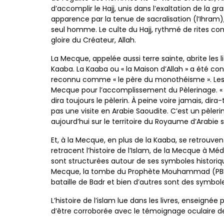
d’accomplir le
Hajj, unis dans l’exaltation de la 
apparence par la
tenue de sacralisation (l’Ihram),
seul homme. Le culte du
Hajj, rythmé de rites c
gloire du Créateur, Allah.
La Mecque, appelée aussi terre sainte, abrite les 
Kaaba.
La Kaaba ou « la Maison d’Allah » a été co
reconnu
comme « le père du monothéisme ». L
Mecque pour
l’accomplissement du Pèlerinage. « 
dira
toujours le pèlerin. À peine voire jamais, dira-
pas
une visite en Arabie Saoudite. C’est un pèleri
aujourd’hui sur
le territoire du Royaume d’Arabie 
Et, à la Mecque, en plus de la Kaaba, se retrouve
retracent
l’histoire de l’Islam, de la Mecque à Mé
sont
structurées autour de ses symboles histori
Mecque,
la tombe du Prophète Mouhammad (PBL
bataille de
Badr et bien d’autres sont des symbole
L’histoire de l’islam lue dans les livres, enseignée 
d’être
corroborée avec le témoignage oculaire des