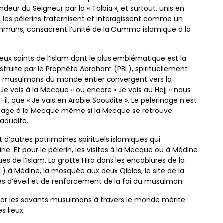
grandeur du Seigneur
par la « Talbia », et surtout, unis en
 les pèlerins fraternisent
et interagissent comme un
ommuns, consacrent l’unité de la
Oumma islamique à la
lieux
saints de l’islam dont le plus emblématique est la
nstruite par
le Prophète Abraham (PBL), spirituellement
es musulmans
du monde entier convergent vers la
Je vais à la
Mecque » ou encore « Je vais au Hajj » nous
t-il, que
« Je vais en Arabie Saoudite ». Le pèlerinage n’est
nage à la
Mecque même si la Mecque se retrouve
saoudite.
nt
d’autres patrimoines spirituels islamiques qui
dine. Et pour
le pèlerin, les visites à la Mecque ou à Médine
ques de
l’Islam. La grotte Hira dans les encablures de la
) à Médine,
la mosquée aux deux Qiblas, le site de la
s d’éveil et de
renforcement de la foi du musulman.
par
les savants musulmans à travers le monde mérite
 lieux.