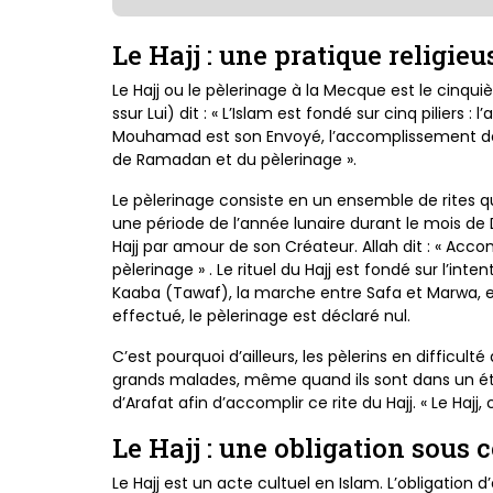
Le Hajj : une pratique religie
Le Hajj ou le pèlerinage à la Mecque est le cinqu
ssur
Lui) dit : « L’Islam est fondé sur cinq piliers : 
Mouhamad est son
Envoyé, l’accomplissement de
de Ramadan et du
pèlerinage ».
Le pèlerinage consiste en un ensemble
de rites 
une période de l’année lunaire durant
le mois de
Hajj par amour de son Créateur. Allah dit
: « Acco
pèlerinage » . Le rituel du Hajj est fondé sur
l’inte
Kaaba (Tawaf), la marche entre Safa et Marwa, e
effectué,
le pèlerinage est déclaré nul.
C’est pourquoi d’ailleurs,
les pèlerins en difficult
grands malades, même quand
ils sont dans un é
d’Arafat afin d’accomplir ce rite du Hajj. « Le
Hajj,
Le Hajj : une obligation sous 
Le Hajj est un acte cultuel en Islam. L’obligation 