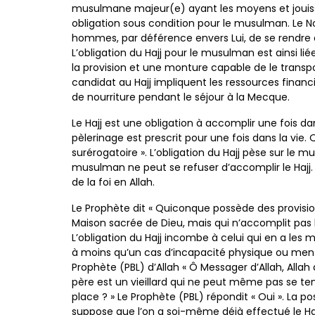
musulmane
majeur(e) ayant les moyens et jouis
obligation sous condition
pour le musulman. Le N
hommes, par déférence envers Lui,
de se rendre
L’obligation du Hajj pour le musulman est ainsi
li
la
provision et une monture capable de le transpo
candidat au
Hajj impliquent les ressources financ
de nourriture
pendant le séjour à la Mecque.
Le Hajj est une obligation à accomplir une fois dan
pèlerinage est
prescrit pour une fois dans la vie. 
surérogatoire ». L’obligation
du Hajj pèse sur le m
musulman ne peut se refuser
d’accomplir le Hajj.
de la foi en Allah.
Le Prophète dit « Quiconque possède des provisi
Maison
sacrée de Dieu, mais qui n’accomplit pas 
L’obligation
du Hajj incombe à celui qui en a les 
à moins qu’un
cas d’incapacité physique ou ment
Prophète (PBL) d’Allah « Ô
Messager d’Allah, Allah 
père est un vieillard qui ne peut
même pas se teni
place ? » Le Prophète (PBL) répondit
« Oui ». La p
suppose que l’on a soi-même déjà effectué
le Ha