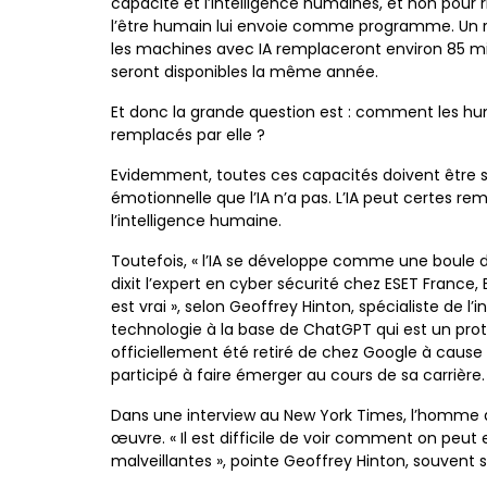
capacité et l’intelligence humaines, et non pour ri
l’être humain lui envoie comme programme. Un 
les machines avec IA remplaceront environ 85 mill
seront disponibles la même année.
Et donc la grande question est : comment les humai
remplacés par elle ?
Evidemment, toutes ces capacités doivent être si
émotionnelle que l’IA n’a pas. L’IA peut certes r
l’intelligence humaine.
Toutefois, « l’IA se développe comme une boule d
dixit l’expert en cyber sécurité chez ESET France,
est vrai », selon Geoffrey Hinton, spécialiste de l’in
technologie à la base de ChatGPT qui est un pro
officiellement été retiré de chez Google à cause de 
participé à faire émerger au cours de sa carrière.
Dans une interview au New York Times, l’homme 
œuvre. « Il est difficile de voir comment on peut 
malveillantes », pointe Geoffrey Hinton, souvent s