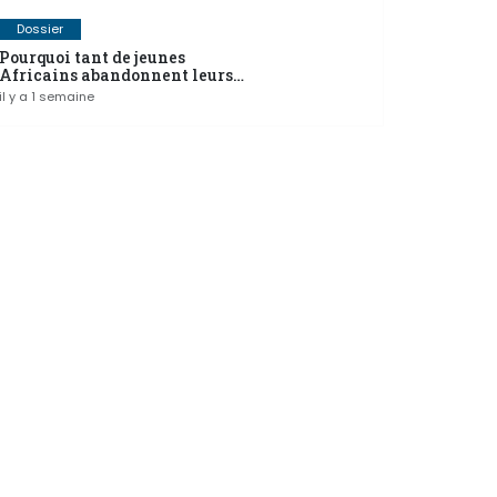
Dossier
Pourquoi tant de jeunes
Africains abandonnent leurs
projets avant de réussir
il y a 1 semaine