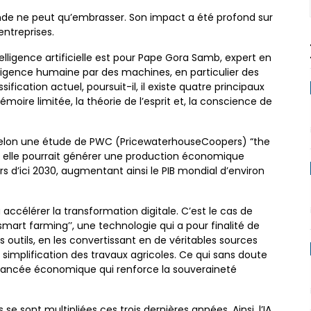
de ne peut qu’embrasser. Son impact a été profond sur
entreprises.
elligence artificielle est pour Pape Gora Samb, expert en
elligence humaine par des machines, en particulier des
fication actuel, poursuit-il, il existe quatre principaux
oire limitée, la théorie de l’esprit et, la conscience de
, selon une étude de PWC (PricewaterhouseCoopers) “the
, elle pourrait générer une production économique
rs d’ici 2030, augmentant ainsi le PIB mondial d’environ
 accélérer la transformation digitale. C’est le cas de
‘’smart farming’’, une technologie qui a pour finalité de
s outils, en les convertissant en de véritables sources
 simplification des travaux agricoles. Ce qui sans doute
e avancée économique qui renforce la souveraineté
e sont multipliées ces trois dernières années. Ainsi, l’IA