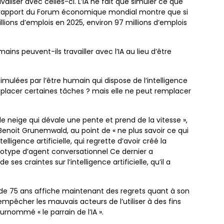
valiser avec celles-ci. L’IA ne fait que simuler ce que
rapport du Forum économique mondial montre que si
ions d’emplois en 2025, environ 97 millions d’emplois
ns peuvent-ils travailler avec l’IA au lieu d’être
mulées par l’être humain qui dispose de l’intelligence
emplacer certaines tâches ? mais elle ne peut remplacer
e neige qui dévale une pente et prend de la vitesse »,
 Benoit Grunemwald, au point de « ne plus savoir ce qui
telligence artificielle, qui regrette d’avoir créé la
totype d’agent conversationnel Ce dernier a
ses craintes sur l’intelligence artificielle, qu’il a
de 75 ans affiche maintenant des regrets quant à son
empêcher les mauvais acteurs de l’utiliser à des fins
urnommé « le parrain de l’IA ».