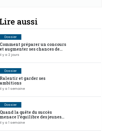
Lire aussi
Dossier
Comment préparer un concours
et augmenter ses chances de
réussite ?
il y a 2 jours
Dossier
Ralentir et garder ses
ambitions
il y a 1 semaine
Dossier
Quand la quête du succès
menace l’équilibre des jeunes
cadres africains
il y a 1 semaine