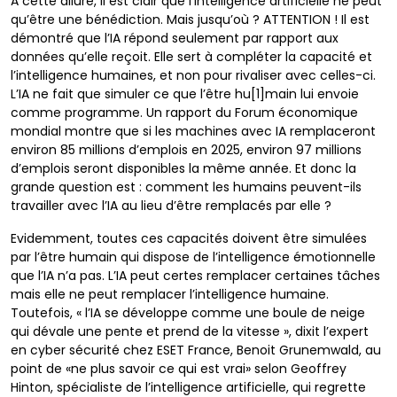
A cette allure, il est clair que l’intelligence artificielle ne peut
qu’être une bénédiction. Mais jusqu’où ? ATTENTION ! Il est
démontré que l’IA répond seulement par rapport aux
données qu’elle reçoit. Elle sert à compléter la capacité et
l’intelligence humaines, et non pour rivaliser avec celles-ci.
L’IA ne fait que simuler ce que l’être hu
[1]
main lui envoie
comme programme. Un rapport du Forum économique
mondial montre que si les machines avec IA remplaceront
environ 85 millions d’emplois en 2025, environ 97 millions
d’emplois seront disponibles la même année. Et donc la
grande question est : comment les humains peuvent-ils
travailler avec l’IA au lieu d’être remplacés par elle ?
Evidemment, toutes ces capacités doivent être simulées
par l’être humain qui dispose de l’intelligence émotionnelle
que l’IA n’a pas. L’IA peut certes remplacer certaines tâches
mais elle ne peut remplacer l’intelligence humaine.
Toutefois, « l’IA se développe comme une boule de neige
qui dévale une pente et prend de la vitesse », dixit l’expert
en cyber sécurité chez ESET France, Benoit Grunemwald, au
point de «ne plus savoir ce qui est vrai» selon Geoffrey
Hinton, spécialiste de l’intelligence artificielle, qui regrette