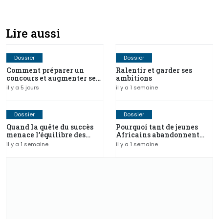
Lire aussi
Dossier
Dossier
Comment préparer un
Ralentir et garder ses
concours et augmenter ses
ambitions
chances de réussite ?
il y a 5 jours
il y a 1 semaine
Dossier
Dossier
Quand la quête du succès
Pourquoi tant de jeunes
menace l’équilibre des
Africains abandonnent
jeunes cadres africains
leurs projets avant de
il y a 1 semaine
il y a 1 semaine
réussir