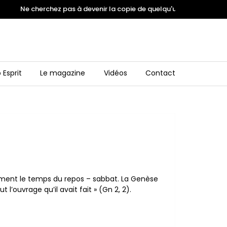
e cherchez pas à devenir la copie de quelqu'un. Inspirez vous des
 Esprit
Le magazine
Vidéos
Contact
isément le temps du repos – sabbat. La Genèse
ouvrage qu’il avait fait » (Gn 2, 2).