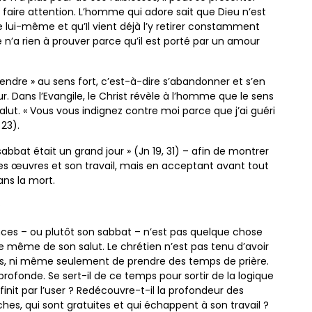
à faire attention. L’homme qui adore sait que Dieu n’est
ue lui-même et qu’Il vient déjà l’y retirer constamment
n’a rien à prouver parce qu’il est porté par un amour
ndre » au sens fort, c’est-à-dire s’abandonner et s’en
. Dans l’Evangile, le Christ révèle à l’homme que le sens
salut. « Vous vous indignez contre moi parce que j’ai guéri
 23).
abbat était un grand jour » (Jn 19, 31) – afin de montrer
ses œuvres et son travail, mais en acceptant avant tout
ns la mort.
?
cances – ou plutôt son sabbat – n’est pas quelque chose
re même de son salut. Le chrétien n’est pas tenu d’avoir
ces, ni même seulement de prendre des temps de prière.
profonde. Se sert-il de ce temps pour sortir de la logique
init par l’user ? Redécouvre-t-il la profondeur des
ches, qui sont gratuites et qui échappent à son travail ?