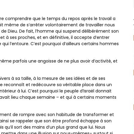
ire comprendre que le temps du repos après le travail a
fait même de s’arrêter volontairement de travailler nous
de Dieu. De fait, l’homme qui suspend délibérément son
 à ses proches, et en définitive, il accepte d’entrer
 qui l’entoure. C’est pourquoi d’ailleurs certains hommes
 même parfois une angoisse de ne plus avoir d’activité, et
vers à sa taille, à la mesure de ses idées et de ses
me reconnaît et redécouvre sa véritable place dans un
ntérieur à lui. C’est pourquoi le peuple d’Israël donnait
avait lieu chaque semaine – et qui à certains moments
lement de rompre avec son habitude de transformer et
ainsi se rappeler que son être profond échappe à son
is qu’il sort des mains d’un plus grand que lui. Nous
s mettre dans une illusion sur nous-mêmes– surtout si