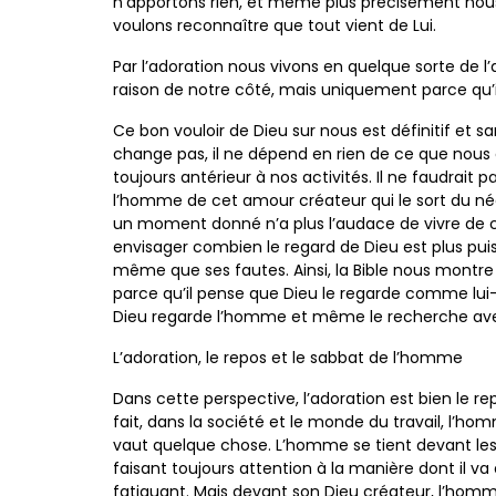
n’apportons rien, et même plus précisément nou
voulons reconnaître que tout vient de Lui.
Par l’adoration nous vivons en quelque sorte de l
raison de notre côté, mais uniquement parce qu
Ce bon vouloir de Dieu sur nous est définitif et 
change pas, il ne dépend en rien de ce que nous av
toujours antérieur à nos activités. Il ne faudrai
l’homme de cet amour créateur qui le sort du néan
un moment donné n’a plus l’audace de vivre de ce
envisager combien le regard de Dieu est plus puis
même que ses fautes. Ainsi, la Bible nous montre
parce qu’il pense que Dieu le regarde comme lui-
Dieu regarde l’homme et même le recherche avec 
L’adoration, le repos et le sabbat de l’homme
Dans cette perspective, l’adoration est bien le r
fait, dans la société et le monde du travail, l’h
vaut quelque chose. L’homme se tient devant le
faisant toujours attention à la manière dont il va ê
fatiguant. Mais devant son Dieu créateur, l’homme