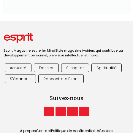
Esprit Magazine est le 1er MindStyle magazine ivoirien, qui contribue au
dévoloppement personnel, bien-être intellectuel et moral.
Actualité
Dossier
S'inspirer
Spiritualité
S'épanouir
Rencontre d'Esprit
Suivez-nous
À propos
Contact
Politique de confidentialité
Cookies