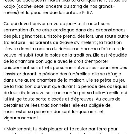
ressortie quelques minutes plus tard uniquement vêtue de
Kodjo (cache-sexe, ancêtre du string de nos grands-
mères) et la peau rendue luisante… » P. 67.
Ce qui devait arriver arriva ce jour-là : il meurt sans
sommation d’une crise cardiaque dans des circonstances
des plus gênantes. L’histoire prend, dès lors, une toute autre
trajectoire : les parents de Gravié s’y mêlent ; la tradition
s’invite dans la maison du richissime homme d’affaires ; la
veuve Ini subit tout le poids de la tradition. Elle est répudiée
de la chambre conjugale avec le droit d’emporter
uniquement ses effets personnels. Avec ses sœurs venues
l’assister durant la période des funérailles, elle se réfugie
dans une autre chambre de la maison. Elle se prête au jeu
de la tradition qui veut que durant la période des obsèques
de leur fils, la veuve soit malmenée par sa belle-famille qui
lui inflige toute sorte d’excès et d’épreuves. Au cours de
certaines veillées traditionnelles, elle est obligée de
manifester sa peine en dansant longuement et
vigoureusement.
« Maintenant, tu dois pleurer et te rouler par terre pour