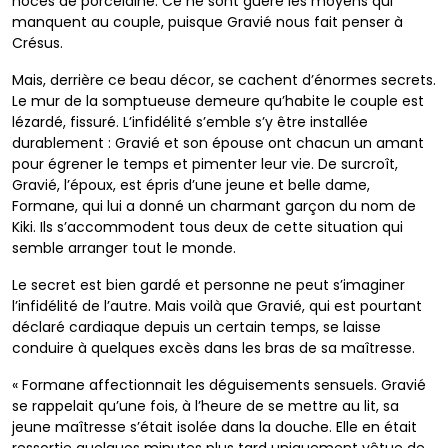
noces de porcelaine. Ce ne sont guère les moyens qui
manquent au couple, puisque Gravié nous fait penser à
Crésus.
Mais, derrière ce beau décor, se cachent d’énormes secrets.
Le mur de la somptueuse demeure qu’habite le couple est
lézardé, fissuré. L’infidélité s’emble s’y être installée
durablement : Gravié et son épouse ont chacun un amant
pour égrener le temps et pimenter leur vie. De surcroît,
Gravié, l’époux, est épris d’une jeune et belle dame,
Formane, qui lui a donné un charmant garçon du nom de
Kiki. Ils s’accommodent tous deux de cette situation qui
semble arranger tout le monde.
Le secret est bien gardé et personne ne peut s’imaginer
l’infidélité de l’autre. Mais voilà que Gravié, qui est pourtant
déclaré cardiaque depuis un certain temps, se laisse
conduire à quelques excès dans les bras de sa maîtresse.
« Formane affectionnait les déguisements sensuels. Gravié
se rappelait qu’une fois, à l’heure de se mettre au lit, sa
jeune maîtresse s’était isolée dans la douche. Elle en était