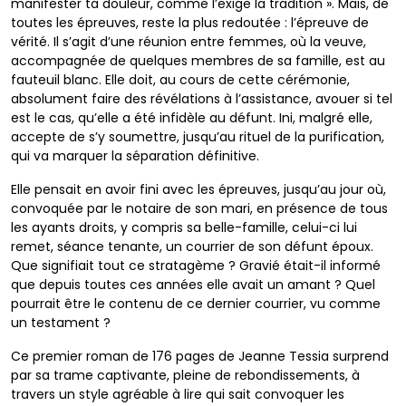
manifester ta douleur, comme l’exige la tradition ». Mais, de
toutes les épreuves, reste la plus redoutée : l’épreuve de
vérité. Il s’agit d’une réunion entre femmes, où la veuve,
accompagnée de quelques membres de sa famille, est au
fauteuil blanc. Elle doit, au cours de cette cérémonie,
absolument faire des révélations à l’assistance, avouer si tel
est le cas, qu’elle a été infidèle au défunt. Ini, malgré elle,
accepte de s’y soumettre, jusqu’au rituel de la purification,
qui va marquer la séparation définitive.
Elle pensait en avoir fini avec les épreuves, jusqu’au jour où,
convoquée par le notaire de son mari, en présence de tous
les ayants droits, y compris sa belle-famille, celui-ci lui
remet, séance tenante, un courrier de son défunt époux.
Que signifiait tout ce stratagème ? Gravié était-il informé
que depuis toutes ces années elle avait un amant ? Quel
pourrait être le contenu de ce dernier courrier, vu comme
un testament ?
Ce premier roman de 176 pages de Jeanne Tessia surprend
par sa trame captivante, pleine de rebondissements, à
travers un style agréable à lire qui sait convoquer les