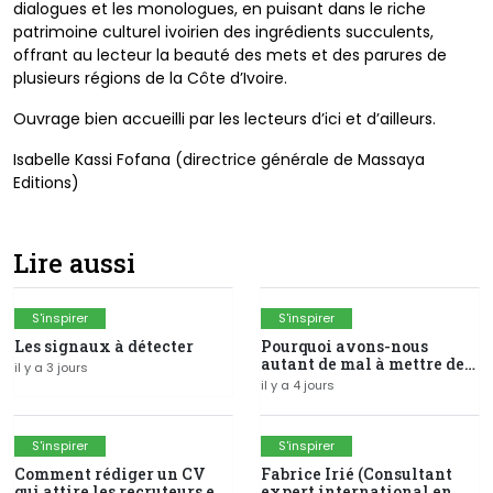
dialogues et les monologues, en puisant dans le riche
patrimoine culturel ivoirien des ingrédients succulents,
offrant au lecteur la beauté des mets et des parures de
plusieurs régions de la Côte d’Ivoire.
Ouvrage bien accueilli par les lecteurs d’ici et d’ailleurs.
Isabelle Kassi Fofana (directrice générale de Massaya
Editions)
Lire aussi
S'inspirer
S'inspirer
Les signaux à détecter
Pourquoi avons-nous
autant de mal à mettre de
il y a 3 jours
l'argent de côté ?
il y a 4 jours
S'inspirer
S'inspirer
Comment rédiger un CV
Fabrice Irié (Consultant
qui attire les recruteurs en
expert international en