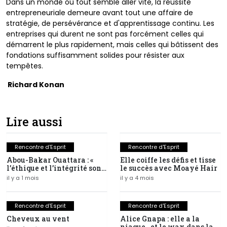
Dans un monde où tout semble aller vite, la réussite
entrepreneuriale demeure avant tout une affaire de
stratégie, de persévérance et d'apprentissage continu. Les
entreprises qui durent ne sont pas forcément celles qui
démarrent le plus rapidement, mais celles qui bâtissent des
fondations suffisamment solides pour résister aux
tempêtes.
Richard Konan
Lire aussi
Rencontre d'Esprit
Rencontre d'Esprit
Abou-Bakar Ouattara : «
Elle coiffe les défis et tisse
l’éthique et l’intégrité sont
le succès avec Moayé Hair
les fondations d’une
il y a 1 mois
il y a 4 mois
réussite durable »
Rencontre d'Esprit
Rencontre d'Esprit
Cheveux au vent
Alice Gnapa : elle a la
niaque…et le wax dans la