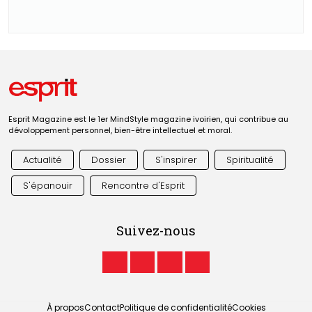
Esprit Magazine est le 1er MindStyle magazine ivoirien, qui contribue au
dévoloppement personnel, bien-être intellectuel et moral.
Actualité
Dossier
S'inspirer
Spiritualité
S'épanouir
Rencontre d'Esprit
Suivez-nous
À propos
Contact
Politique de confidentialité
Cookies