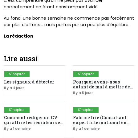
C’est comprendre qu’on ne peut pas avancer
correctement en étant constamment vidé.
Au fond, une bonne semaine ne commence pas forcément
par plus d’efforts… mais parfois par un peu plus d’équilibre.
La rédaction
Lire aussi
S'inspirer
S'inspirer
Les signaux à détecter
Pourquoi avons-nous
autant de mal à mettre de
il y a 4 jours
l'argent de côté ?
il y a 5 jours
S'inspirer
S'inspirer
Comment rédiger un CV
Fabrice Irié (Consultant
qui attire les recruteurs en
expert international en
Côte d'Ivoire ?
SIG-fondateur du groupe
il y a 1 semaine
il y a 1 semaine
Modelis)