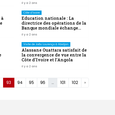
es
il y a 2 ans
Côte d’Ivoire
 à
Education nationale : La
4e
directrice des opérations de la
Banque mondiale échange
avec Mariatou Koné
il y a 2 ans
Visite de João Lourenço à Abidjan
Alassane Ouattara satisfait de
e
la convergence de vue entre la
Côte d'Ivoire et l'Angola
il y a 2 ans
93
94
95
96
...
101
102
›