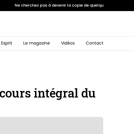
Ne cherchez pas à devenir la copie de quelqu'un. Inspirez vous
 Esprit
Le magazine
Vidéos
Contact
scours intégral du