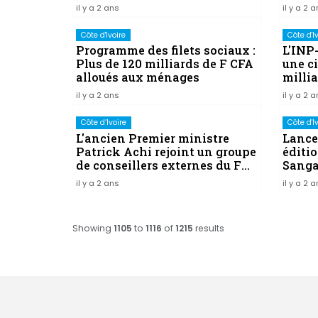
créan
il y a 2 ans
il y a 2 
Côte d'Ivoire
Côte d'I
Programme des filets sociaux :
L'INP-
Plus de 120 milliards de F CFA
une ci
alloués aux ménages
milli
il y a 2 ans
il y a 2 
Côte d’Ivoire
Côte d'I
L'ancien Premier ministre
Lance
Patrick Achi rejoint un groupe
éditi
de conseillers externes du FMI
Sanga
et de la Banque mondiale
de ce
il y a 2 ans
il y a 2 
Showing
1105
to
1116
of
1215
results