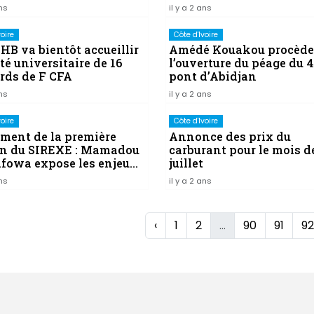
ce à Alassane Ouattara
réunion sur l'intégrité d
ans
il y a 2 ans
affaires
voire
Côte d'Ivoire
HB va bientôt accueillir
Amédé Kouakou procède
té universitaire de 16
l’ouverture du péage du 
ards de F CFA
pont d’Abidjan
ans
il y a 2 ans
voire
Côte d'Ivoire
ment de la première
Annonce des prix du
on du SIREXE : Mamadou
carburant pour le mois d
fowa expose les enjeux
juillet
t important rendez-vous
ans
il y a 2 ans
‹
1
2
...
90
91
92