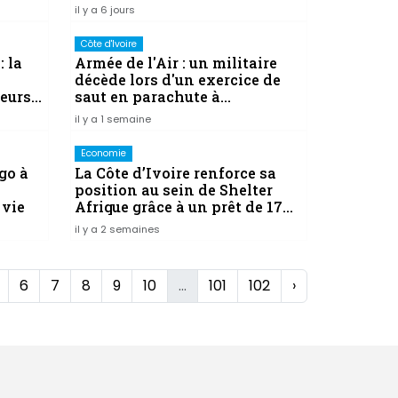
il y a 6 jours
Côte d'Ivoire
: la
Armée de l'Air : un militaire
décède lors d'un exercice de
eurs
saut en parachute à
Yamoussoukro
il y a 1 semaine
Economie
go à
La Côte d’Ivoire renforce sa
position au sein de Shelter
 vie
Afrique grâce à un prêt de 17
millions de dollars
il y a 2 semaines
6
7
8
9
10
...
101
102
›