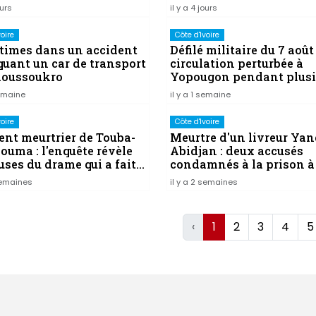
ellence 2026
ours
il y a 4 jours
voire
Côte d'Ivoire
ctimes dans un accident
Défilé militaire du 7 août 
quant un car de transport
circulation perturbée à
oussoukro
Yopougon pendant plusi
jours
semaine
il y a 1 semaine
voire
Côte d'Ivoire
ent meurtrier de Touba-
Meurtre d'un livreur Yan
ouma : l'enquête révèle
Abidjan : deux accusés
uses du drame qui a fait
condamnés à la prison à
rts
 semaines
il y a 2 semaines
‹
1
2
3
4
5