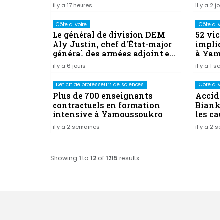
d'Exc
il y a 17 heures
il y a 2 j
Côte d'Ivoire
Côte d'I
Le général de division DEM
52 vi
Aly Justin, chef d'État-major
impli
général des armées adjoint est
à Yam
décédé
il y a 6 jours
il y a 1 
Déficit de professeurs de sciences
Côte d'I
Plus de 700 enseignants
Accid
contractuels en formation
Biank
intensive à Yamoussoukro
les ca
39 mo
il y a 2 semaines
il y a 2
Showing
1
to
12
of
1215
results