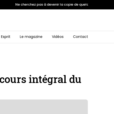
Ne cherchez pas à devenir la copie de quelqu'un. Inspirez vo
 Esprit
Le magazine
Vidéos
Contact
scours intégral du