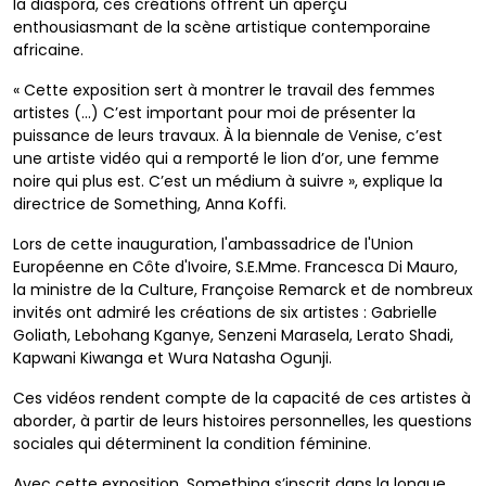
la diaspora, ces créations offrent un aperçu
enthousiasmant de la scène artistique contemporaine
africaine.
« Cette exposition sert à montrer le travail des femmes
artistes (...) C’est important pour moi de présenter la
puissance de leurs travaux. À la biennale de Venise, c’est
une artiste vidéo qui a remporté le lion d’or, une femme
noire qui plus est. C’est un médium à suivre », explique la
directrice de Something, Anna Koffi.
Lors de cette inauguration, l'ambassadrice de l'Union
Européenne en Côte d'Ivoire, S.E.Mme. Francesca Di Mauro,
la ministre de la Culture, Françoise Remarck et de nombreux
invités ont admiré les créations de six artistes : Gabrielle
Goliath, Lebohang Kganye, Senzeni Marasela, Lerato Shadi,
Kapwani Kiwanga et Wura Natasha Ogunji.
Ces vidéos rendent compte de la capacité de ces artistes à
aborder, à partir de leurs histoires personnelles, les questions
sociales qui déterminent la condition féminine.
Avec cette exposition, Something s’inscrit dans la longue