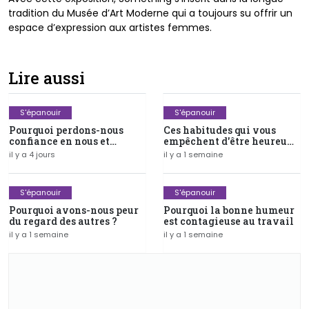
tradition du Musée d’Art Moderne qui a toujours su offrir un
espace d’expression aux artistes femmes.
Lire aussi
S'épanouir
S'épanouir
Pourquoi perdons-nous
Ces habitudes qui vous
confiance en nous et
empêchent d'être heureux
comment la retrouver ?
au quotidien
il y a 4 jours
il y a 1 semaine
S'épanouir
S'épanouir
Pourquoi avons-nous peur
Pourquoi la bonne humeur
du regard des autres ?
est contagieuse au travail
il y a 1 semaine
il y a 1 semaine