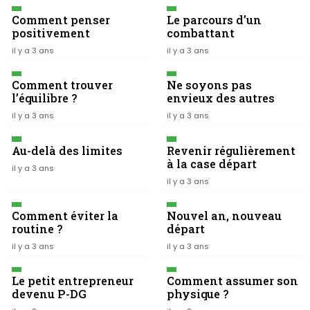
Comment penser
Le parcours d’un
positivement
combattant
il y a 3 ans
il y a 3 ans
Comment trouver
Ne soyons pas
l’équilibre ?
envieux des autres
il y a 3 ans
il y a 3 ans
Au-delà des limites
Revenir régulièrement
à la case départ
il y a 3 ans
il y a 3 ans
Comment éviter la
Nouvel an, nouveau
routine ?
départ
il y a 3 ans
il y a 3 ans
Le petit entrepreneur
Comment assumer son
devenu P-DG
physique ?