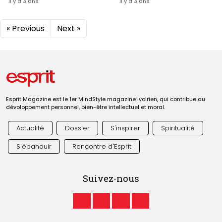
il y a 3 ans
il y a 3 ans
« Previous
Next »
Esprit Magazine est le 1er MindStyle magazine ivoirien, qui contribue au
dévoloppement personnel, bien-être intellectuel et moral.
Actualité
Dossier
S'inspirer
Spiritualité
S'épanouir
Rencontre d'Esprit
Suivez-nous