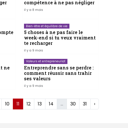
ger
compétence à ne pas négliger
il y a 8 mois
Bien-être et équilibre de vie
compte
5 choses à ne pas faire le
week-end si tu veux vraiment
te recharger
il y a 9 mois
Valeurs et entrepreneuriat
nt ne
Entreprendre sans se perdre :
comment réussir sans trahir
ses valeurs
il y a 9 mois
10
11
12
13
14
...
30
31
›