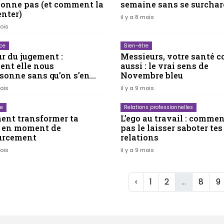
ionne pas (et comment la
semaine sans se surchar
enter)
il y a 8 mois
mois
ce
Bien-être
ur du jugement :
Messieurs, votre santé 
nt elle nous
aussi : le vrai sens de
sonne sans qu’on s’en
Novembre bleu
 compte
mois
il y a 9 mois
re
Relations professionnelles
nt transformer ta
L’ego au travail : comme
 en moment de
pas le laisser saboter tes
urcement
relations
mois
il y a 9 mois
‹
1
2
...
8
9