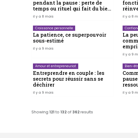
pendant la pause : perte de
fonct
temps ou rituel qui fait du bien
réinv
?
il y a 8 mois
il y a 8 
Croissance personnelle
Confian
La patience, ce superpouvoir
La pe
sous-estimé
comme
empri
il y a 9 mois
rende
il y a 9 
Amour et entrepreneuriat
Bien-êt
Entreprendre en couple : les
Comme
secrets pour réussir sans se
pause
déchirer
resso
il y a 9 mois
il y a 9 
Showing
121
to
132
of
362
results