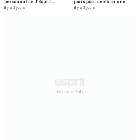
personnalité d'Esprit
jours pour célébrer une
Magazine distinguée au
identité, inaugurer un
il y a 2 jours
il y a 3 jours
Prix d'Excellence 2026
avenir
Espace Pub