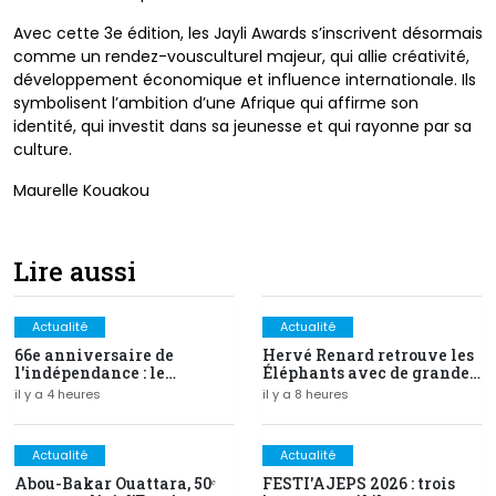
Avec cette 3e édition, les Jayli Awards s’inscrivent désormais
comme un rendez-vousculturel majeur, qui allie créativité,
développement économique et influence internationale. Ils
symbolisent l’ambition d’une Afrique qui affirme son
identité, qui investit dans sa jeunesse et qui rayonne par sa
culture.
Maurelle Kouakou
Lire aussi
Actualité
Actualité
66e anniversaire de
Hervé Renard retrouve les
l'indépendance : le
Éléphants avec de grandes
discours intégral du PR
ambitions
il y a 4 heures
il y a 8 heures
Alassane Ouattara
Actualité
Actualité
Abou-Bakar Ouattara, 50ᵉ
FESTI'AJEPS 2026 : trois