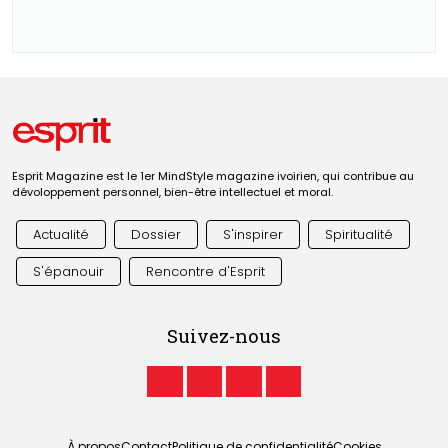
Esprit Magazine est le 1er MindStyle magazine ivoirien, qui contribue au
dévoloppement personnel, bien-être intellectuel et moral.
Actualité
Dossier
S'inspirer
Spiritualité
S'épanouir
Rencontre d'Esprit
Suivez-nous
À propos
Contact
Politique de confidentialité
Cookies