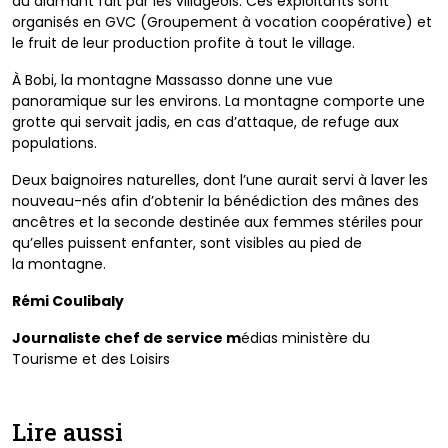
du diamant
fait par les villageois. Ces exploitants sont
organisés en
GVC (Groupement à vocation coopérative) et
le fruit de leur
production profite à tout le village.
À Bobi, la montagne Massasso donne une vue
panoramique
sur les environs. La montagne comporte une
grotte qui
servait jadis, en cas d’attaque, de refuge aux
populations.
Deux baignoires naturelles, dont l’une aurait servi à laver
les
nouveau-nés afin d’obtenir la bénédiction des mânes
des
ancêtres et la seconde destinée aux femmes stériles
pour
qu’elles puissent enfanter, sont visibles au pied de
la
montagne.
Rémi Coulibaly
Journaliste chef de service m
édias ministère du
Tourisme
et des Loisirs
Lire aussi