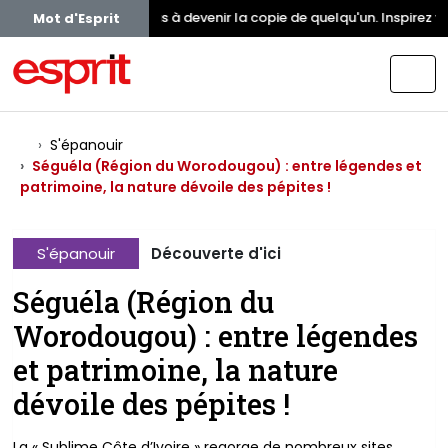
Ne cherchez pas à devenir la copie de quelqu'un. Inspirez vous
Mot d'Esprit
S'épanouir
Séguéla (Région du Worodougou) : entre légendes et
patrimoine, la nature dévoile des pépites !
S'épanouir
Découverte d'ici
Séguéla (Région du
Worodougou) : entre légendes
et patrimoine, la nature
dévoile des pépites !
La « Sublime Côte d’Ivoire » regorge de nombreux sites