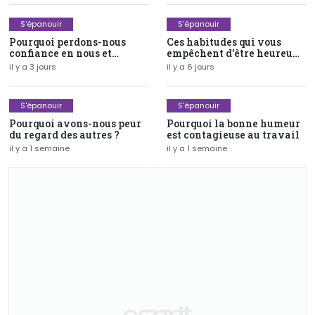
S'épanouir
S'épanouir
Pourquoi perdons-nous
Ces habitudes qui vous
confiance en nous et
empêchent d'être heureux
comment la retrouver ?
au quotidien
il y a 3 jours
il y a 6 jours
S'épanouir
S'épanouir
Pourquoi avons-nous peur
Pourquoi la bonne humeur
du regard des autres ?
est contagieuse au travail
il y a 1 semaine
il y a 1 semaine