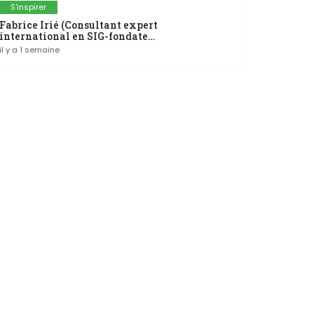
S'inspirer
Fabrice Irié (Consultant expert
international en SIG-fondateur
du groupe Modelis)
il y a 1 semaine