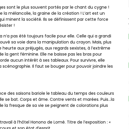
s sont le plus souvent portés par le chant du cygne !
 la mélancolie, la graine de la création ! L’art est un
ui minent la société. Ils se définissent par cette force
sister !
a n’a pas été toujours facile pour elle. Celle qui a grandi
ouvé sa voie dans la manipulation du crayon. Mais, plus
 se heurte aux préjugés, aux regards sexistes, à l’extrême
 de la gent féminine. Elle ne baisse pas les bras pour
orde aucun intérêt à ses tableaux. Pour survivre, elle
scénographie. Il faut se bouger pour pouvoir joindre les
nance des saisons bariole le tableau du temps des couleurs
lle se bat. Corps et âme. Contre vents et marées. Puis…la
de la fresque de sa vie se peignent de colorations plus
travail à l’hôtel Honono de Lomé. Titre de l’exposition : «
rcours et son état d’esprit.