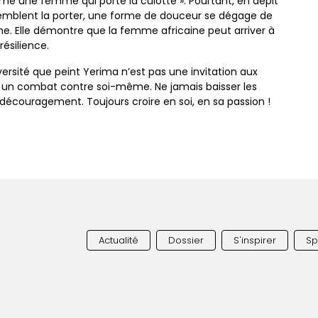
 une femme qui porte la culotte ». Pourtant, en dépit
 semblent la porter, une forme de douceur se dégage de
e. Elle démontre que la femme africaine peut arriver à
ésilience.
dversité que peint Yerima n’est pas une invitation aux
s un combat contre soi-même. Ne jamais baisser les
u découragement. Toujours croire en soi, en sa passion !
Actualité
Dossier
S'inspirer
Spi