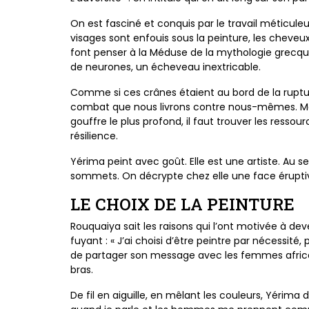
On est fasciné et conquis par le travail méticuleu
visages sont enfouis sous la peinture, les cheveu
font penser à la Méduse de la mythologie grecq
de neurones, un écheveau inextricable.
Comme si ces crânes étaient au bord de la rupture
combat que nous livrons contre nous-mêmes. Mais,
gouffre le plus profond, il faut trouver les ressour
résilience.
Yérima peint avec goût. Elle est une artiste. Au s
sommets. On décrypte chez elle une face éruptiv
LE CHOIX DE LA PEINTURE
Rouquaiya sait les raisons qui l’ont motivée à deve
fuyant : « J’ai choisi d’être peintre par nécessité,
de partager son message avec les femmes africain
bras.
De fil en aiguille, en mêlant les couleurs, Yérima d