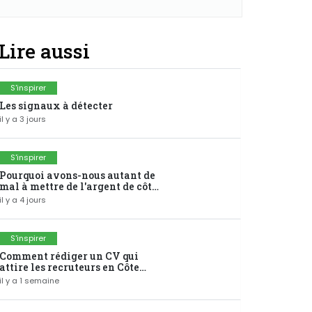
Lire aussi
S'inspirer
Les signaux à détecter
il y a 3 jours
S'inspirer
Pourquoi avons-nous autant de
mal à mettre de l'argent de côté
?
il y a 4 jours
S'inspirer
Comment rédiger un CV qui
attire les recruteurs en Côte
d'Ivoire ?
il y a 1 semaine