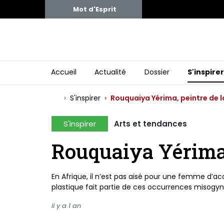
Mot d'Esprit
Accueil
Actualité
Dossier
S'inspire
S'inspirer
Rouquaiya Yérima, peintre de la
S'inspirer
Arts et tendances
Rouquaiya Yérima, 
En Afrique, il n’est pas aisé pour une femme d’acqu
plastique fait partie de ces occurrences misogy
il y a 1 an