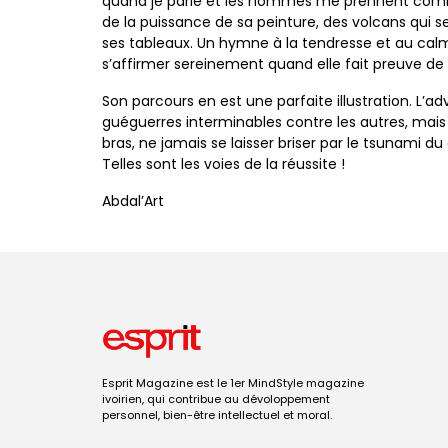
quand je parle et les hommes me prennent comme
de la puissance de sa peinture, des volcans qui
ses tableaux. Un hymne à la tendresse et au calm
s’affirmer sereinement quand elle fait preuve de r
Son parcours en est une parfaite illustration. L’a
guéguerres interminables contre les autres, mai
bras, ne jamais se laisser briser par le tsunami d
Telles sont les voies de la réussite !
Abdal’Art
Esprit Magazine est le 1er MindStyle magazine
ivoirien, qui contribue au dévoloppement
personnel, bien-être intellectuel et moral.