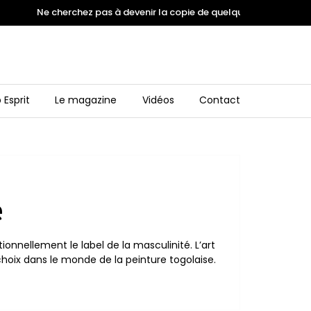
Ne cherchez pas à devenir la copie de quelqu'un. Inspirez vous
 Esprit
Le magazine
Vidéos
Contact
e
tionnellement le label de la masculinité. L’art
oix dans le monde de la peinture togolaise.