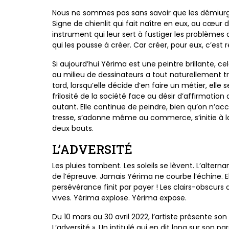
Nous ne sommes pas sans savoir que les démiurge
Signe de chienlit qui fait naître en eux, au cœur de
instrument qui leur sert à fustiger les problèmes q
qui les pousse à créer. Car créer, pour eux, c’est ré
Si aujourd’hui Yérima est une peintre brillante, cel
au milieu de dessinateurs a tout naturellement tr
tard, lorsqu’elle décide d’en faire un métier, elle
frilosité de la société face au désir d’affirmation
autant. Elle continue de peindre, bien qu’on n’acc
tresse, s’adonne même au commerce, s’initie à la 
deux bouts.
L’ADVERSITÉ
Les pluies tombent. Les soleils se lèvent. L’alter
de l’épreuve. Jamais Yérima ne courbe l’échine. E
persévérance finit par payer ! Les clairs-obscurs 
vives. Yérima explose. Yérima expose.
Du 10 mars au 30 avril 2022, l’artiste présente son 
L’adversité ». Un intitulé qui en dit long sur son pa