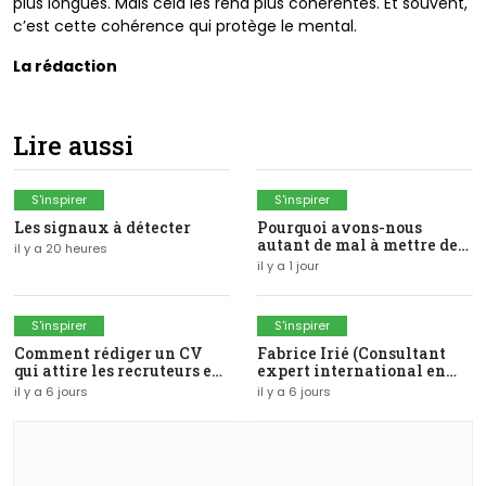
plus longues. Mais cela les rend plus cohérentes.
Et souvent,
c’est cette cohérence qui protège le mental.
La rédaction
Lire aussi
S'inspirer
S'inspirer
Les signaux à détecter
Pourquoi avons-nous
autant de mal à mettre de
il y a 20 heures
l'argent de côté ?
il y a 1 jour
S'inspirer
S'inspirer
Comment rédiger un CV
Fabrice Irié (Consultant
qui attire les recruteurs en
expert international en
Côte d'Ivoire ?
SIG-fondateur du groupe
il y a 6 jours
il y a 6 jours
Modelis)