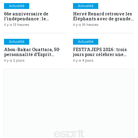
Actualité
Actualité
66e anniversaire de
Hervé Renard retrouve les
l'indépendance : le
Éléphants avec de grandes
discours intégral du PR
ambitions
il y a 13 heures
il y a 16 heures
Alassane Ouattara
Actualité
Actualité
Abou-Bakar Ouattara, 50ᵉ
FESTI'AJEPS 2026 : trois
personnalité d'Esprit
jours pour célébrer une
Magazine distinguée au
identité, inaugurer un
il y a 2 jours
il y a 4 jours
Prix d'Excellence 2026
avenir