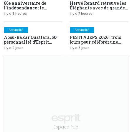
66e anniversaire de
Hervé Renard retrouve les
l'indépendance : le
Éléphants avec de grandes
discours intégral du PR
ambitions
il y a 3 heures
il y a 7 heures
Alassane Ouattara
Actualité
Actualité
Abou-Bakar Ouattara, 50ᵉ
FESTI'AJEPS 2026 : trois
personnalité d'Esprit
jours pour célébrer une
Magazine distinguée au
identité, inaugurer un
il y a 2 jours
il y a 3 jours
Prix d'Excellence 2026
avenir
Espace Pub