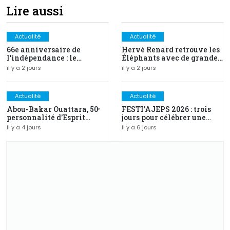
Lire aussi
Actualité
Actualité
66e anniversaire de
Hervé Renard retrouve les
l'indépendance : le
Éléphants avec de grandes
discours intégral du PR
ambitions
il y a 2 jours
il y a 2 jours
Alassane Ouattara
Actualité
Actualité
Abou-Bakar Ouattara, 50ᵉ
FESTI'AJEPS 2026 : trois
personnalité d'Esprit
jours pour célébrer une
Magazine distinguée au
identité, inaugurer un
il y a 4 jours
il y a 6 jours
Prix d'Excellence 2026
avenir