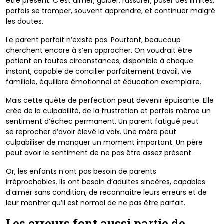
être présent. C’est aimer,
guider, rassurer, poser des limites,
parfois se tromper,
souvent apprendre, et continuer malgré
les doutes.
Le parent parfait n’existe pas. Pourtant, beaucoup
cherchent
encore à s’en approcher. On voudrait être
patient en toutes
circonstances, disponible à chaque
instant, capable
de concilier parfaitement travail, vie
familiale, équilibre
émotionnel et éducation exemplaire.
Mais cette quête de perfection peut devenir épuisante.
Elle
crée de la culpabilité, de la frustration et parfois même
un
sentiment d’échec permanent. Un parent fatigué peut
se
reprocher d’avoir élevé la voix. Une mère peut
culpabiliser
de manquer un moment important. Un père
peut avoir le
sentiment de ne pas être assez présent.
Or, les enfants n’ont pas besoin de parents
irréprochables.
Ils ont besoin d’adultes sincères, capables
d’aimer sans
condition, de reconnaître leurs erreurs et de
leur montrer
qu’il est normal de ne pas être parfait.
Les erreurs font aussi partie de