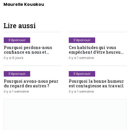
Maurelle Kouakou
Lire aussi
S'épanouir
S'épanouir
Pourquoi perdons-nous
Ces habitudes qui vous
confiance en nous et
empêchent d'être heureux
comment la retrouver ?
au quotidien
il y a 6 jours
il y a 1 semaine
S'épanouir
S'épanouir
Pourquoi avons-nous peur
Pourquoi la bonne humeur
du regard des autres ?
est contagieuse au travail
il y a 1 semaine
il y a 1 semaine