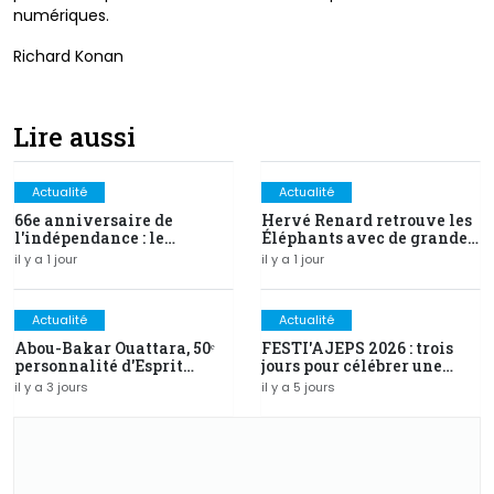
numériques.
Richard Konan
Lire aussi
Actualité
Actualité
66e anniversaire de
Hervé Renard retrouve les
l'indépendance : le
Éléphants avec de grandes
discours intégral du PR
ambitions
il y a 1 jour
il y a 1 jour
Alassane Ouattara
Actualité
Actualité
Abou-Bakar Ouattara, 50ᵉ
FESTI'AJEPS 2026 : trois
personnalité d'Esprit
jours pour célébrer une
Magazine distinguée au
identité, inaugurer un
il y a 3 jours
il y a 5 jours
Prix d'Excellence 2026
avenir