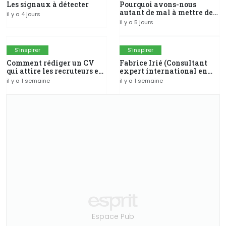
Les signaux à détecter
Pourquoi avons-nous
autant de mal à mettre de
il y a 4 jours
l'argent de côté ?
il y a 5 jours
S'inspirer
S'inspirer
Comment rédiger un CV
Fabrice Irié (Consultant
qui attire les recruteurs en
expert international en
Côte d'Ivoire ?
SIG-fondateur du groupe
il y a 1 semaine
il y a 1 semaine
Modelis)
Espace Pub